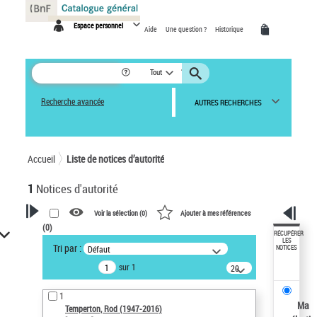
Panneau de gestion des cookies
Espace personnel
Aide
Une question ?
Historique
Tout
Recherche avancée
AUTRES RECHERCHES
Accueil
Liste de notices d’autorité
1
Notices d'autorité
Voir la sélection (
0
)
Ajouter à mes références
(
0
)
VOTRE RECHERCHE
RÉCUPÉRER
LES
Tri par :
Défaut
NOTICES
Recherche avancée dans les
sur 1
notices d’autorité
20
résultats/page
Œuvres liées à l'auteur :
1
Temperton, Rod (1947-2016)
Ma
Temperton, Rod (1947-2016)