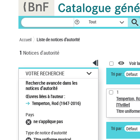
Panneau de gestion des cookies
Tout
Accueil
Liste de notices d’autorité
1
Notices d'autorité
Voir la
VOTRE RECHERCHE
Tri par :
Défaut
Recherche avancée dans les
notices d’autorité
1
Œuvres liées à l'auteur :
Temperton, R
Temperton, Rod (1947-2016)
[Thriller]
Titre uniform
Pays
ne s'applique pas
Tri par :
Défaut
Type de notice d'autorité
Titre uniforme musical