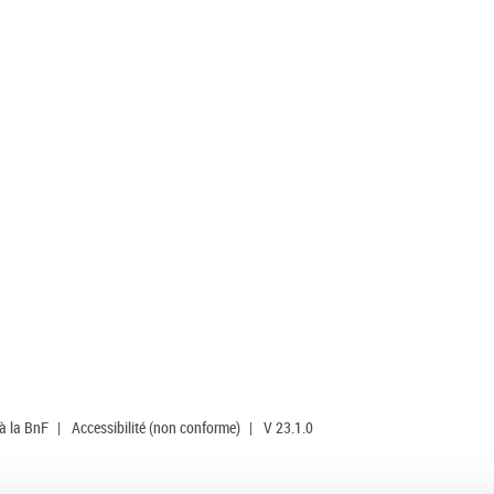
 à la BnF
|
Accessibilité (non conforme)
|
V 23.1.0