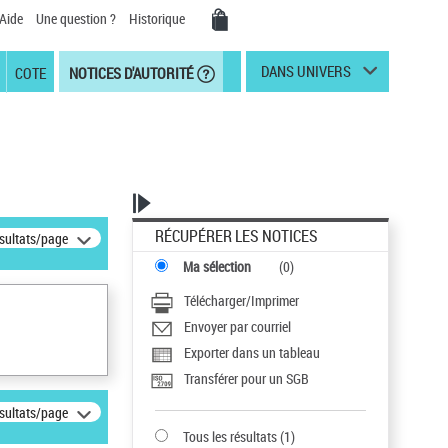
Aide
Une question ?
Historique
DANS UNIVERS
COTE
NOTICES D'AUTORITÉ
RÉCUPÉRER LES NOTICES
ésultats/page
Ma sélection
(
0
)
Télécharger/Imprimer
Envoyer par courriel
Exporter dans un tableau
Transférer pour un SGB
ésultats/page
Tous les résultats
(
1
)