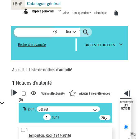
Panneau de gestion des cookies
Espace personnel
Aide
Une question ?
Historique
Tout
Recherche avancée
AUTRES RECHERCHES
Accueil
Liste de notices d’autorité
1
Notices d'autorité
Voir la sélection (
0
)
Ajouter à mes références
(
0
)
VOTRE RECHERCHE
RÉCUPÉRER
LES
Tri par :
Défaut
NOTICES
Recherche avancée dans les
sur 1
notices d’autorité
20
résultats/page
Œuvres liées à l'auteur :
1
Temperton, Rod (1947-2016)
Ma
Temperton, Rod (1947-2016)