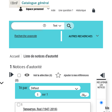
Panneau de gestion des cookies
Espace personnel
Aide
Une question ?
Historique
Tout
Recherche avancée
AUTRES RECHERCHES
Accueil
Liste de notices d’autorité
1
Notices d'autorité
Voir la sélection (
0
)
Ajouter à mes références
(
0
)
VOTRE RECHERCHE
RÉCUPÉRER
LES
Tri par :
Défaut
NOTICES
Recherche avancée dans les
sur 1
notices d’autorité
20
résultats/page
Œuvres liées à l'auteur :
1
Temperton, Rod (1947-2016)
Ma
Temperton, Rod (1947-2016)