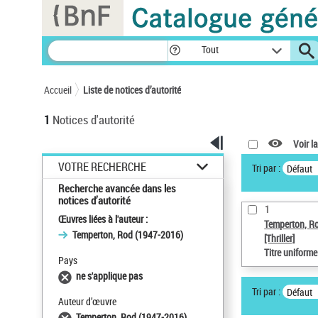
Panneau de gestion des cookies
Tout
Accueil
Liste de notices d’autorité
1
Notices d'autorité
Voir la
VOTRE RECHERCHE
Tri par :
Défaut
Recherche avancée dans les
notices d’autorité
1
Œuvres liées à l'auteur :
Temperton, R
Temperton, Rod (1947-2016)
[Thriller]
Titre uniform
Pays
ne s'applique pas
Tri par :
Défaut
Auteur d’œuvre
Temperton, Rod (1947-2016)