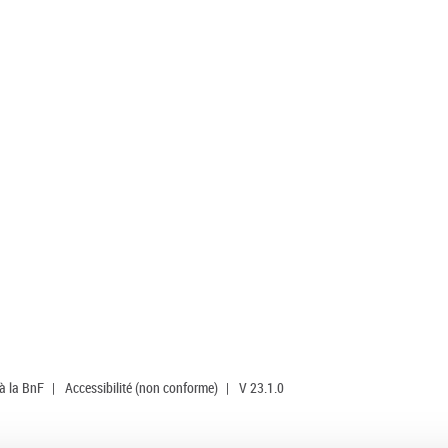
 à la BnF
|
Accessibilité (non conforme)
|
V 23.1.0