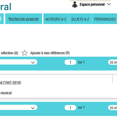
Espace personnel
Recherche avancée
AUTEURS A-Z
SUJETS A-Z
PÉRIODIQUES
(
0
)
 sélection (
0
)
Ajouter à mes références
sur 1
20 r
od (1947-2016)
e musical
sur 1
20 r