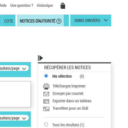
Aide
Une question ?
Historique
DANS UNIVERS
COTE
NOTICES D'AUTORITÉ
RÉCUPÉRER LES NOTICES
ésultats/page
Ma sélection
(
0
)
Télécharger/Imprimer
Envoyer par courriel
Exporter dans un tableau
Transférer pour un SGB
ésultats/page
Tous les résultats
(
1
)