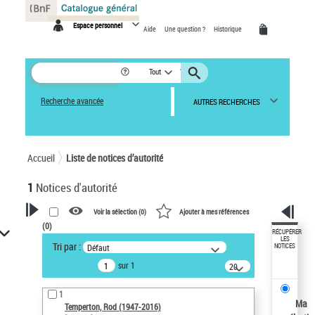
Panneau de gestion des cookies
Espace personnel
Aide
Une question ?
Historique
Tout
Recherche avancée
AUTRES RECHERCHES
Accueil
Liste de notices d’autorité
1
Notices d'autorité
Voir la sélection (
0
)
Ajouter à mes références
(
0
)
VOTRE RECHERCHE
RÉCUPÉRER
LES
Tri par :
Défaut
NOTICES
Recherche avancée dans les
sur 1
notices d’autorité
20
résultats/page
Œuvres liées à l'auteur :
1
Temperton, Rod (1947-2016)
Ma
Temperton, Rod (1947-2016)