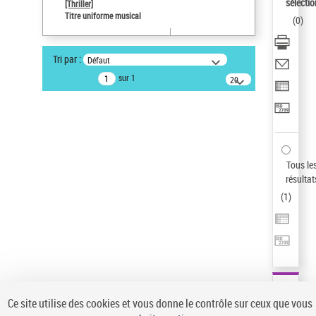
sélectio
[Thriller]
Auteur d’œuvre
Titre uniforme musical
(
0
)
Temperton, Rod (1947-2016)
Sauvegarder votre recherche
Tri par :
Défaut
AFFINER
sur 1
20
résultats/page
Type de notice d'autorité
Œuvre
(1)
Titre uniforme musical
(1)
Statut de la notice d’autorité
Tous le
résultat
Pays
(
1
)
Auteur d’œuvre
Ce site utilise des cookies et vous donne le contrôle sur ceux que vous