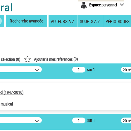
Espace personnel
Recherche avancée
AUTEURS A-Z
SUJETS A-Z
PÉRIODIQUES
(
0
)
 sélection (
0
)
Ajouter à mes références
sur 1
20 r
od (1947-2016)
e musical
sur 1
20 r