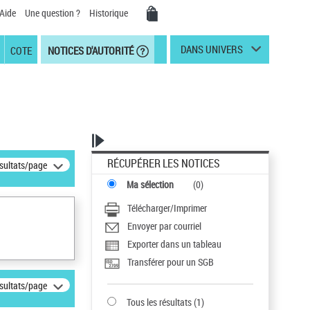
Aide
Une question ?
Historique
DANS UNIVERS
COTE
NOTICES D'AUTORITÉ
RÉCUPÉRER LES NOTICES
ésultats/page
Ma sélection
(
0
)
Télécharger/Imprimer
Envoyer par courriel
Exporter dans un tableau
Transférer pour un SGB
ésultats/page
Tous les résultats
(
1
)