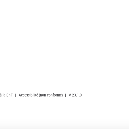
 à la BnF
|
Accessibilité (non conforme)
|
V 23.1.0