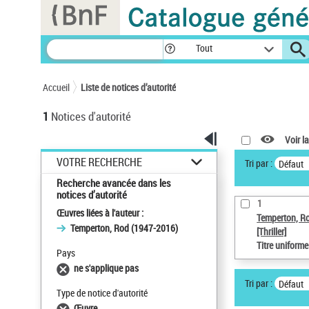
Panneau de gestion des cookies
Tout
Accueil
Liste de notices d’autorité
1
Notices d'autorité
Voir la
VOTRE RECHERCHE
Tri par :
Défaut
Recherche avancée dans les
notices d’autorité
1
Œuvres liées à l'auteur :
Temperton, R
Temperton, Rod (1947-2016)
[Thriller]
Titre uniform
Pays
ne s'applique pas
Tri par :
Défaut
Type de notice d'autorité
Œuvre