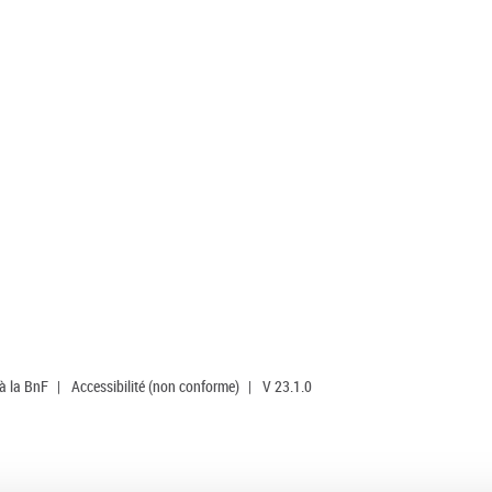
 à la BnF
|
Accessibilité (non conforme)
|
V 23.1.0