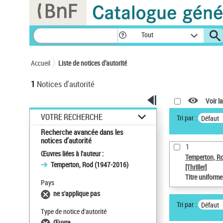
Panneau de gestion des cookies
Tout
Accueil
Liste de notices d’autorité
1
Notices d'autorité
Voir la
VOTRE RECHERCHE
Tri par :
Défaut
Recherche avancée dans les
notices d’autorité
1
Œuvres liées à l'auteur :
Temperton, R
Temperton, Rod (1947-2016)
[Thriller]
Titre uniform
Pays
ne s'applique pas
Tri par :
Défaut
Type de notice d'autorité
Œuvre