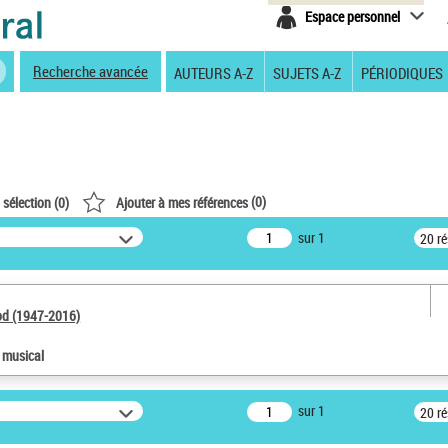
Espace personnel
Recherche avancée
AUTEURS A-Z
SUJETS A-Z
PÉRIODIQUES
(
0
)
 sélection (
0
)
Ajouter à mes références
sur 1
20 r
od (1947-2016)
e musical
sur 1
20 r