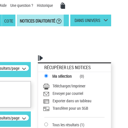
Aide
Une question ?
Historique
DANS UNIVERS
COTE
NOTICES D'AUTORITÉ
RÉCUPÉRER LES NOTICES
ésultats/page
Ma sélection
(
0
)
Télécharger/Imprimer
Envoyer par courriel
Exporter dans un tableau
Transférer pour un SGB
ésultats/page
Tous les résultats
(
1
)