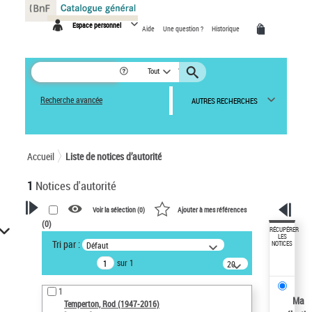
Panneau de gestion des cookies
Espace personnel
Aide
Une question ?
Historique
Tout
Recherche avancée
AUTRES RECHERCHES
Accueil
Liste de notices d’autorité
1
Notices d'autorité
Voir la sélection (
0
)
Ajouter à mes références
(
0
)
VOTRE RECHERCHE
RÉCUPÉRER
LES
Tri par :
Défaut
NOTICES
Recherche avancée dans les
sur 1
notices d’autorité
20
résultats/page
Œuvres liées à l'auteur :
1
Temperton, Rod (1947-2016)
Ma
Temperton, Rod (1947-2016)