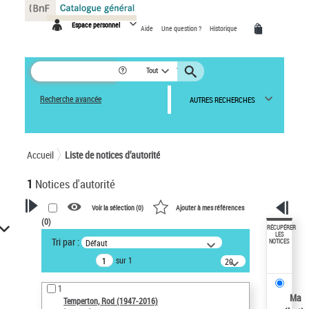
Panneau de gestion des cookies
Espace personnel
Aide
Une question ?
Historique
Tout
Recherche avancée
AUTRES RECHERCHES
Accueil
Liste de notices d’autorité
1
Notices d'autorité
Voir la sélection (
0
)
Ajouter à mes références
(
0
)
VOTRE RECHERCHE
RÉCUPÉRER
LES
Tri par :
Défaut
NOTICES
Recherche avancée dans les
sur 1
notices d’autorité
20
résultats/page
Œuvres liées à l'auteur :
1
Temperton, Rod (1947-2016)
Ma
Temperton, Rod (1947-2016)