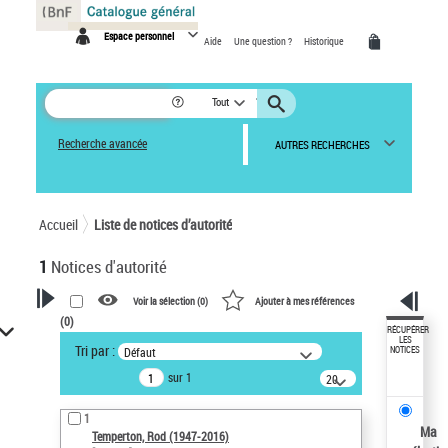
Panneau de gestion des cookies
Espace personnel
Aide
Une question ?
Historique
Tout
Recherche avancée
AUTRES RECHERCHES
Accueil
Liste de notices d’autorité
1
Notices d'autorité
Voir la sélection (
0
)
Ajouter à mes références
(
0
)
VOTRE RECHERCHE
RÉCUPÉRER
LES
Tri par :
Défaut
NOTICES
Recherche avancée dans les
sur 1
notices d’autorité
20
résultats/page
Œuvres liées à l'auteur :
1
Temperton, Rod (1947-2016)
Ma
Temperton, Rod (1947-2016)