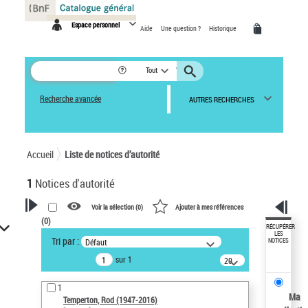
Panneau de gestion des cookies
Espace personnel
Aide
Une question ?
Historique
Tout
Recherche avancée
AUTRES RECHERCHES
Accueil
Liste de notices d’autorité
1
Notices d'autorité
Voir la sélection (
0
)
Ajouter à mes références
(
0
)
VOTRE RECHERCHE
RÉCUPÉRER
LES
Tri par :
Défaut
NOTICES
Recherche avancée dans les
sur 1
notices d’autorité
20
résultats/page
Œuvres liées à l'auteur :
1
Temperton, Rod (1947-2016)
Ma
Temperton, Rod (1947-2016)