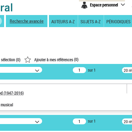
Espace personnel
Recherche avancée
AUTEURS A-Z
SUJETS A-Z
PÉRIODIQUES
(
0
)
 sélection (
0
)
Ajouter à mes références
sur 1
20 r
od (1947-2016)
e musical
sur 1
20 r