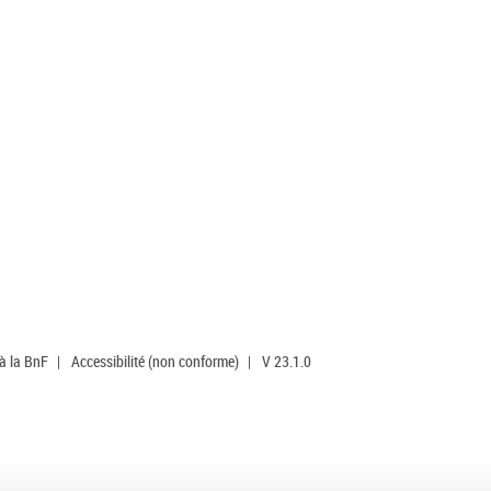
 à la BnF
|
Accessibilité (non conforme)
|
V 23.1.0