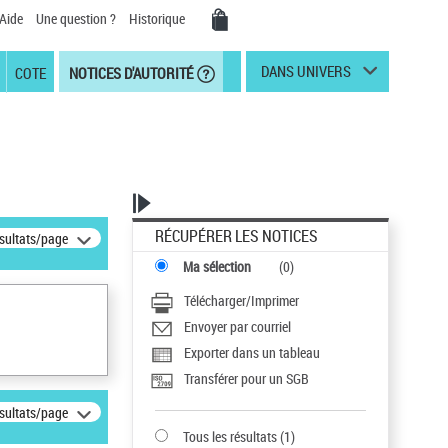
Aide
Une question ?
Historique
DANS UNIVERS
COTE
NOTICES D'AUTORITÉ
RÉCUPÉRER LES NOTICES
ésultats/page
Ma sélection
(
0
)
Télécharger/Imprimer
Envoyer par courriel
Exporter dans un tableau
Transférer pour un SGB
ésultats/page
Tous les résultats
(
1
)