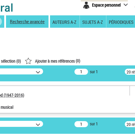
Espace personnel
Recherche avancée
AUTEURS A-Z
SUJETS A-Z
PÉRIODIQUES
(
0
)
 sélection (
0
)
Ajouter à mes références
sur 1
20 r
od (1947-2016)
e musical
sur 1
20 r