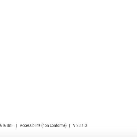
 à la BnF
|
Accessibilité (non conforme)
|
V 23.1.0