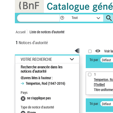
Panneau de gestion des cookies
Tout
Accueil
Liste de notices d’autorité
1
Notices d'autorité
Voir la
VOTRE RECHERCHE
Tri par :
Défaut
Recherche avancée dans les
notices d’autorité
1
Œuvres liées à l'auteur :
Temperton, R
Temperton, Rod (1947-2016)
[Thriller]
Titre uniform
Pays
ne s'applique pas
Tri par :
Défaut
Type de notice d'autorité
Œuvre