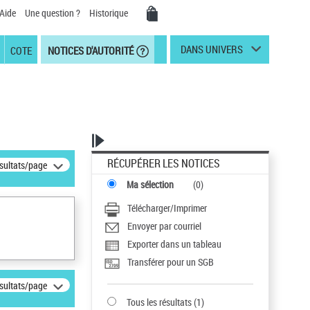
Aide
Une question ?
Historique
DANS UNIVERS
COTE
NOTICES D'AUTORITÉ
RÉCUPÉRER LES NOTICES
ésultats/page
Ma sélection
(
0
)
Télécharger/Imprimer
Envoyer par courriel
Exporter dans un tableau
Transférer pour un SGB
ésultats/page
Tous les résultats
(
1
)