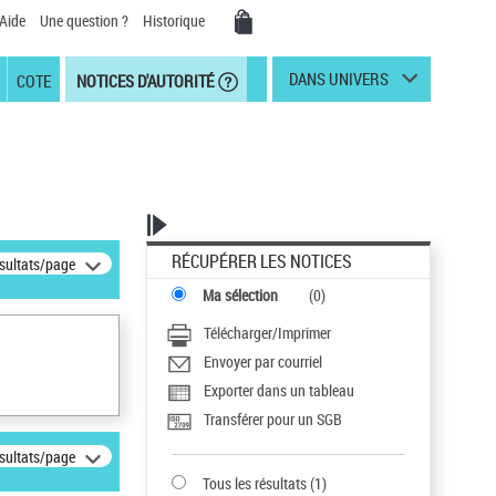
Aide
Une question ?
Historique
DANS UNIVERS
COTE
NOTICES D'AUTORITÉ
RÉCUPÉRER LES NOTICES
ésultats/page
Ma sélection
(
0
)
Télécharger/Imprimer
Envoyer par courriel
Exporter dans un tableau
Transférer pour un SGB
ésultats/page
Tous les résultats
(
1
)