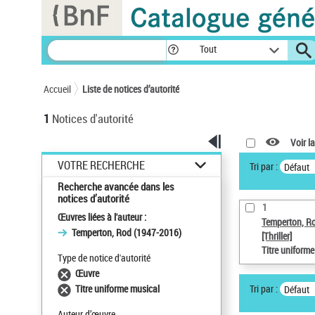
Panneau de gestion des cookies
Tout
Accueil
Liste de notices d’autorité
1
Notices d'autorité
Voir la
VOTRE RECHERCHE
Tri par :
Défaut
Recherche avancée dans les
notices d’autorité
1
Œuvres liées à l'auteur :
Temperton, R
Temperton, Rod (1947-2016)
[Thriller]
Titre uniform
Type de notice d'autorité
Œuvre
Tri par :
Titre uniforme musical
Défaut
Auteur d’œuvre