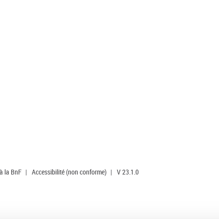
 à la BnF
|
Accessibilité (non conforme)
|
V 23.1.0