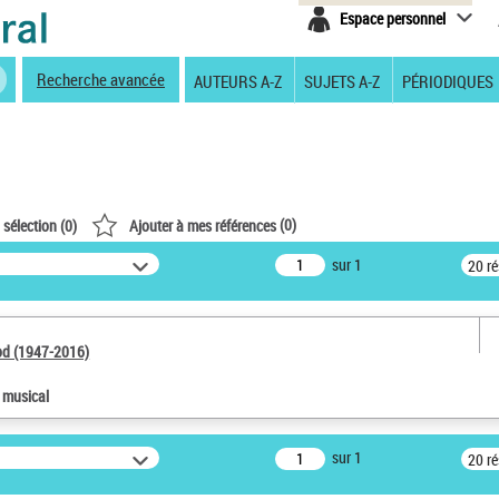
Espace personnel
Recherche avancée
AUTEURS A-Z
SUJETS A-Z
PÉRIODIQUES
(
0
)
 sélection (
0
)
Ajouter à mes références
sur 1
20 r
od (1947-2016)
e musical
sur 1
20 r