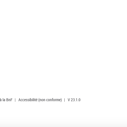
 à la BnF
|
Accessibilité (non conforme)
|
V 23.1.0