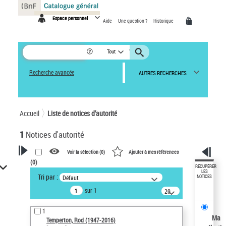
Panneau de gestion des cookies
Espace personnel
Aide
Une question ?
Historique
Tout
Recherche avancée
AUTRES RECHERCHES
Accueil
Liste de notices d’autorité
1
Notices d'autorité
Voir la sélection (
0
)
Ajouter à mes références
(
0
)
VOTRE RECHERCHE
RÉCUPÉRER
LES
Tri par :
Défaut
NOTICES
Recherche avancée dans les
sur 1
notices d’autorité
20
résultats/page
Œuvres liées à l'auteur :
1
Temperton, Rod (1947-2016)
Ma
Temperton, Rod (1947-2016)