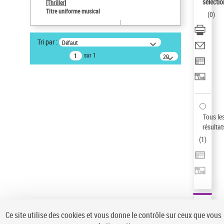
sélectio
[Thriller]
Auteur d’œuvre
Titre uniforme musical
(
0
)
Temperton, Rod (1947-2016)
Sauvegarder votre recherche
Tri par :
Défaut
AFFINER
sur 1
20
résultats/page
Type de notice d'autorité
Œuvre
(1)
Titre uniforme musical
(1)
Statut de la notice d’autorité
Tous le
résultat
Pays
(
1
)
Auteur d’œuvre
Ce site utilise des cookies et vous donne le contrôle sur ceux que vous