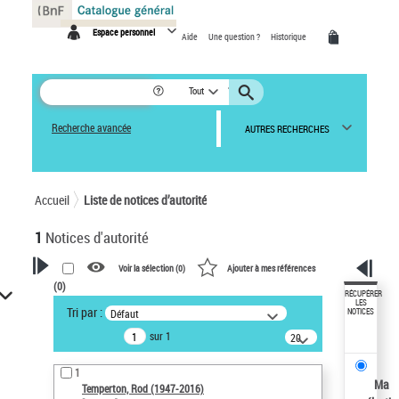
Panneau de gestion des cookies
Espace personnel
Aide
Une question ?
Historique
Tout
Recherche avancée
AUTRES RECHERCHES
Accueil
Liste de notices d’autorité
1
Notices d'autorité
Voir la sélection (
0
)
Ajouter à mes références
(
0
)
VOTRE RECHERCHE
RÉCUPÉRER
LES
Tri par :
Défaut
NOTICES
Recherche avancée dans les
sur 1
notices d’autorité
20
résultats/page
Œuvres liées à l'auteur :
1
Temperton, Rod (1947-2016)
Ma
Temperton, Rod (1947-2016)