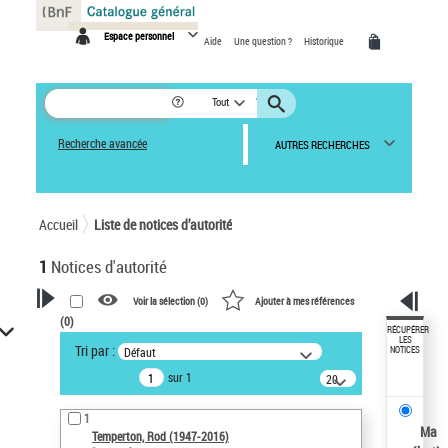
Panneau de gestion des cookies
Espace personnel
Aide
Une question ?
Historique
Tout
Recherche avancée
AUTRES RECHERCHES
Accueil
Liste de notices d’autorité
1
Notices d'autorité
Voir la sélection (
0
)
Ajouter à mes références
(
0
)
VOTRE RECHERCHE
RÉCUPÉRER
LES
Tri par :
Défaut
NOTICES
Recherche avancée dans les
sur 1
notices d’autorité
20
résultats/page
Œuvres liées à l'auteur :
1
Temperton, Rod (1947-2016)
Ma
Temperton, Rod (1947-2016)