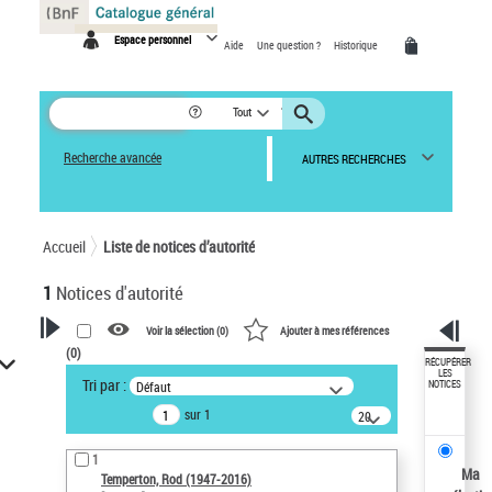
Panneau de gestion des cookies
Espace personnel
Aide
Une question ?
Historique
Tout
Recherche avancée
AUTRES RECHERCHES
Accueil
Liste de notices d’autorité
1
Notices d'autorité
Voir la sélection (
0
)
Ajouter à mes références
(
0
)
VOTRE RECHERCHE
RÉCUPÉRER
LES
Tri par :
Défaut
NOTICES
Recherche avancée dans les
sur 1
notices d’autorité
20
résultats/page
Œuvres liées à l'auteur :
1
Temperton, Rod (1947-2016)
Ma
Temperton, Rod (1947-2016)