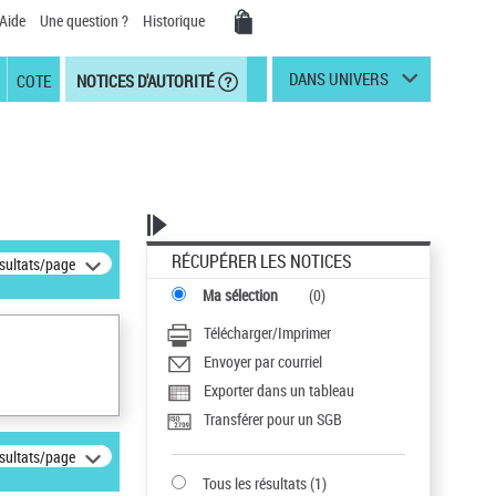
Aide
Une question ?
Historique
DANS UNIVERS
COTE
NOTICES D'AUTORITÉ
RÉCUPÉRER LES NOTICES
ésultats/page
Ma sélection
(
0
)
Télécharger/Imprimer
Envoyer par courriel
Exporter dans un tableau
Transférer pour un SGB
ésultats/page
Tous les résultats
(
1
)