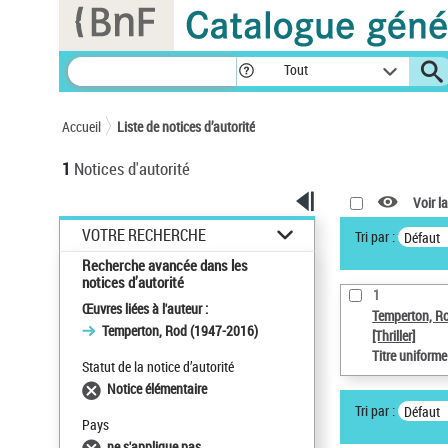
Panneau de gestion des cookies
Tout
Accueil
Liste de notices d’autorité
1
Notices d'autorité
Voir la
VOTRE RECHERCHE
Tri par :
Défaut
Recherche avancée dans les
notices d’autorité
1
Œuvres liées à l'auteur :
Temperton, R
Temperton, Rod (1947-2016)
[Thriller]
Titre uniform
Statut de la notice d’autorité
Notice élémentaire
Tri par :
Défaut
Pays
ne s'applique pas