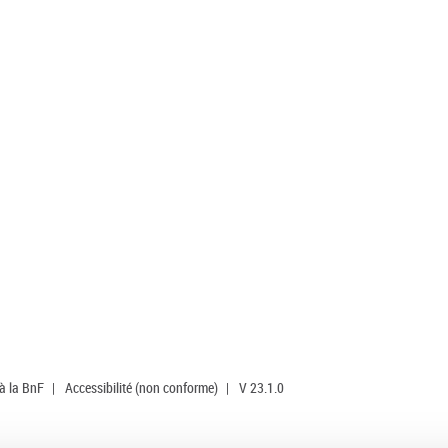
 à la BnF
|
Accessibilité (non conforme)
|
V 23.1.0