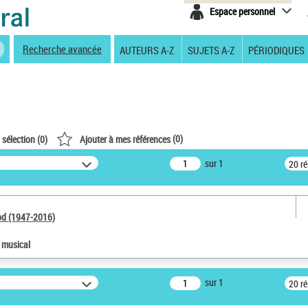
Espace personnel
Recherche avancée
AUTEURS A-Z
SUJETS A-Z
PÉRIODIQUES
(
0
)
 sélection (
0
)
Ajouter à mes références
sur 1
20 r
od (1947-2016)
e musical
sur 1
20 r