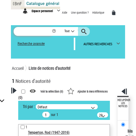
Panneau de gestion des cookies
Espace personnel
Aide
Une question ?
Historique
Tout
Recherche avancée
AUTRES RECHERCHES
Accueil
Liste de notices d’autorité
1
Notices d'autorité
Voir la sélection (
0
)
Ajouter à mes références
(
0
)
VOTRE RECHERCHE
RÉCUPÉRER
LES
Tri par :
Défaut
NOTICES
Recherche avancée dans les
sur 1
notices d’autorité
20
résultats/page
Œuvres liées à l'auteur :
1
Temperton, Rod (1947-2016)
Ma
Temperton, Rod (1947-2016)