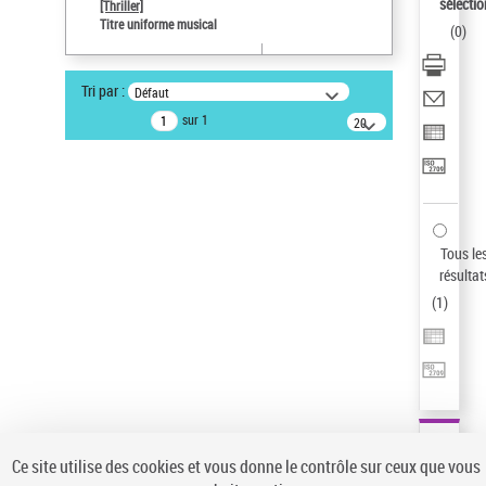
sélectio
[Thriller]
Pays
Titre uniforme musical
(
0
)
ne s'applique pas
Auteur d’œuvre
Tri par :
Défaut
Temperton, Rod (1947-2016)
sur 1
20
résultats/page
Type de notice d'autorité
Œuvre
Sauvegarder votre recherche
AFFINER
Tous le
Type de notice d'autorité
résultat
(
1
)
Œuvre
(1)
Titre uniforme musical
(1)
Statut de la notice d’autorité
Pays
Auteur d’œuvre
Ce site utilise des cookies et vous donne le contrôle sur ceux que vous