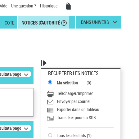
Aide
Une question ?
Historique
DANS UNIVERS
COTE
NOTICES D'AUTORITÉ
RÉCUPÉRER LES NOTICES
ésultats/page
Ma sélection
(
0
)
Télécharger/Imprimer
Envoyer par courriel
Exporter dans un tableau
Transférer pour un SGB
ésultats/page
Tous les résultats
(
1
)