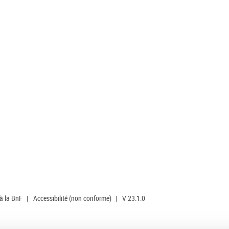
 à la BnF
|
Accessibilité (non conforme)
|
V 23.1.0