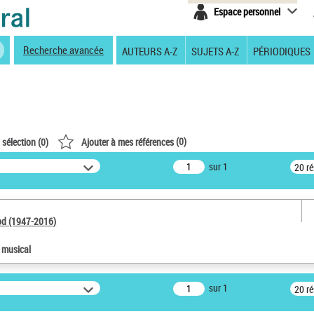
Espace personnel
Recherche avancée
AUTEURS A-Z
SUJETS A-Z
PÉRIODIQUES
(
0
)
 sélection (
0
)
Ajouter à mes références
sur 1
20 r
od (1947-2016)
e musical
sur 1
20 r