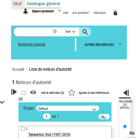
Panneau de gestion des cookies
Espace personnel
Aide
Une question ?
Historique
Tout
Recherche avancée
AUTRES RECHERCHES
Accueil
Liste de notices d’autorité
1
Notices d'autorité
Voir la sélection (
0
)
Ajouter à mes références
(
0
)
VOTRE RECHERCHE
RÉCUPÉRER
LES
Tri par :
Défaut
NOTICES
Recherche avancée dans les
sur 1
notices d’autorité
20
résultats/page
Œuvres liées à l'auteur :
1
Temperton, Rod (1947-2016)
Ma
Temperton, Rod (1947-2016)