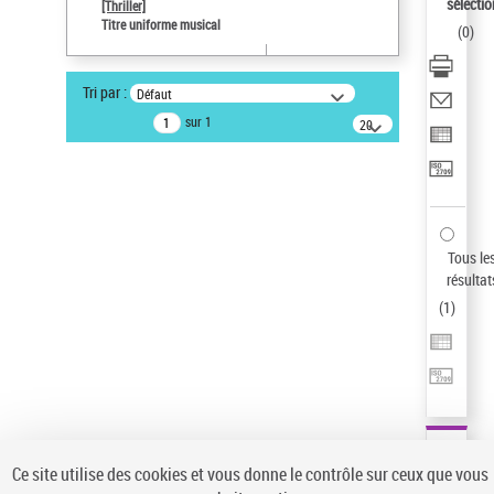
sélectio
[Thriller]
Auteur d’œuvre
Titre uniforme musical
(
0
)
Temperton, Rod (1947-2016)
Type de notice d'autorité
Tri par :
Défaut
Titre uniforme musical
sur 1
20
Œuvre
résultats/page
Sauvegarder votre recherche
AFFINER
Type de notice d'autorité
Tous le
Œuvre
(1)
résultat
Titre uniforme musical
(1)
(
1
)
Statut de la notice d’autorité
Pays
Auteur d’œuvre
Ce site utilise des cookies et vous donne le contrôle sur ceux que vous