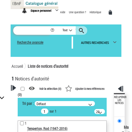
Panneau de gestion des cookies
Espace personnel
Aide
Une question ?
Historique
Tout
Recherche avancée
AUTRES RECHERCHES
Accueil
Liste de notices d’autorité
1
Notices d'autorité
Voir la sélection (
0
)
Ajouter à mes références
(
0
)
VOTRE RECHERCHE
RÉCUPÉRER
LES
Tri par :
Défaut
NOTICES
Recherche avancée dans les
sur 1
notices d’autorité
20
résultats/page
Œuvres liées à l'auteur :
1
Temperton, Rod (1947-2016)
Ma
Temperton, Rod (1947-2016)