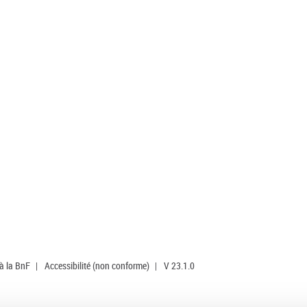
 à la BnF
|
Accessibilité (non conforme)
|
V 23.1.0