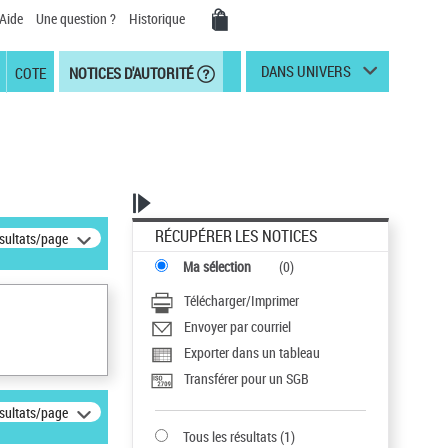
Aide
Une question ?
Historique
DANS UNIVERS
COTE
NOTICES D'AUTORITÉ
RÉCUPÉRER LES NOTICES
ésultats/page
Ma sélection
(
0
)
Télécharger/Imprimer
Envoyer par courriel
Exporter dans un tableau
Transférer pour un SGB
ésultats/page
Tous les résultats
(
1
)