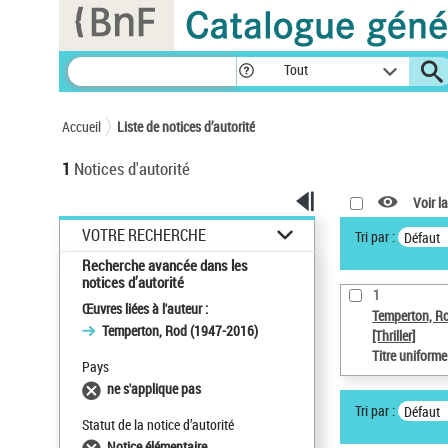
Panneau de gestion des cookies
Tout
Accueil
Liste de notices d’autorité
1
Notices d'autorité
Voir la
VOTRE RECHERCHE
Tri par :
Défaut
Recherche avancée dans les
notices d’autorité
1
Œuvres liées à l'auteur :
Temperton, R
Temperton, Rod (1947-2016)
[Thriller]
Titre uniform
Pays
ne s'applique pas
Tri par :
Défaut
Statut de la notice d’autorité
Notice élémentaire