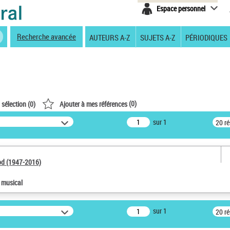
Espace personnel
Recherche avancée
AUTEURS A-Z
SUJETS A-Z
PÉRIODIQUES
(
0
)
 sélection (
0
)
Ajouter à mes références
sur 1
20 r
od (1947-2016)
e musical
sur 1
20 r