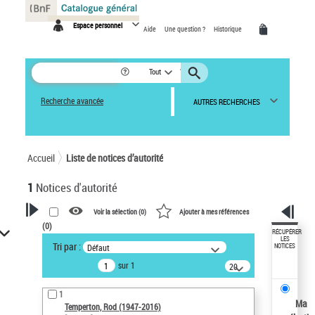
Panneau de gestion des cookies
Espace personnel
Aide
Une question ?
Historique
Tout
Recherche avancée
AUTRES RECHERCHES
Accueil
Liste de notices d’autorité
1
Notices d'autorité
Voir la sélection (
0
)
Ajouter à mes références
(
0
)
VOTRE RECHERCHE
RÉCUPÉRER
LES
Tri par :
Défaut
NOTICES
Recherche avancée dans les
sur 1
notices d’autorité
20
résultats/page
Œuvres liées à l'auteur :
1
Temperton, Rod (1947-2016)
Ma
Temperton, Rod (1947-2016)