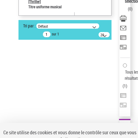
sélectio
[Thriller]
Pays
Titre uniforme musical
(
0
)
ne s'applique pas
Statut de la notice d’autorité
Tri par :
Défaut
Notice élémentaire
sur 1
20
résultats/page
Auteur d’œuvre
Temperton, Rod (1947-2016)
Sauvegarder votre recherche
AFFINER
Tous le
Type de notice d'autorité
résultat
(
1
)
Œuvre
(1)
Titre uniforme musical
(1)
Statut de la notice d’autorité
Pays
Auteur d’œuvre
Ce site utilise des cookies et vous donne le contrôle sur ceux que vous