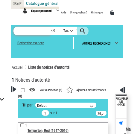
Panneau de gestion des cookies
Espace personnel
Aide
Une question ?
Historique
Tout
Recherche avancée
AUTRES RECHERCHES
Accueil
Liste de notices d’autorité
1
Notices d'autorité
Voir la sélection (
0
)
Ajouter à mes références
(
0
)
VOTRE RECHERCHE
RÉCUPÉRER
LES
Tri par :
Défaut
NOTICES
Recherche avancée dans les
sur 1
notices d’autorité
20
résultats/page
Œuvres liées à l'auteur :
1
Temperton, Rod (1947-2016)
Ma
Temperton, Rod (1947-2016)