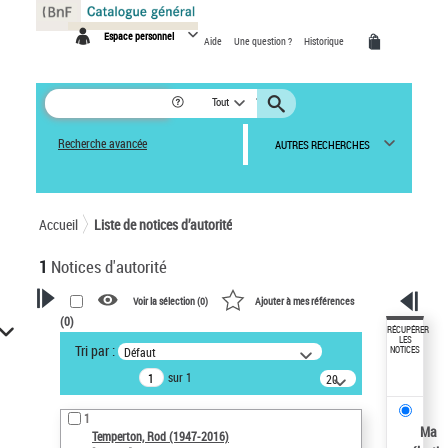
Panneau de gestion des cookies
Espace personnel
Aide
Une question ?
Historique
Tout
Recherche avancée
AUTRES RECHERCHES
Accueil
Liste de notices d’autorité
1
Notices d'autorité
Voir la sélection (
0
)
Ajouter à mes références
(
0
)
VOTRE RECHERCHE
RÉCUPÉRER
LES
Tri par :
Défaut
NOTICES
Recherche avancée dans les
sur 1
notices d’autorité
20
résultats/page
Œuvres liées à l'auteur :
1
Temperton, Rod (1947-2016)
Ma
Temperton, Rod (1947-2016)