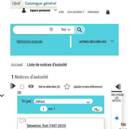
Panneau de gestion des cookies
Espace personnel
Aide
Une question ?
Historique
Tout
Recherche avancée
AUTRES RECHERCHES
Accueil
Liste de notices d’autorité
1
Notices d'autorité
Voir la sélection (
0
)
Ajouter à mes références
(
0
)
VOTRE RECHERCHE
RÉCUPÉRER
LES
Tri par :
Défaut
NOTICES
Recherche avancée dans les
sur 1
notices d’autorité
20
résultats/page
Œuvres liées à l'auteur :
1
Temperton, Rod (1947-2016)
Ma
Temperton, Rod (1947-2016)