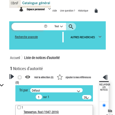
Panneau de gestion des cookies
Espace personnel
Aide
Une question ?
Historique
Tout
Recherche avancée
AUTRES RECHERCHES
Accueil
Liste de notices d’autorité
1
Notices d'autorité
Voir la sélection (
0
)
Ajouter à mes références
(
0
)
VOTRE RECHERCHE
RÉCUPÉRER
LES
Tri par :
Défaut
NOTICES
Recherche avancée dans les
sur 1
notices d’autorité
20
résultats/page
Œuvres liées à l'auteur :
1
Temperton, Rod (1947-2016)
Ma
Temperton, Rod (1947-2016)