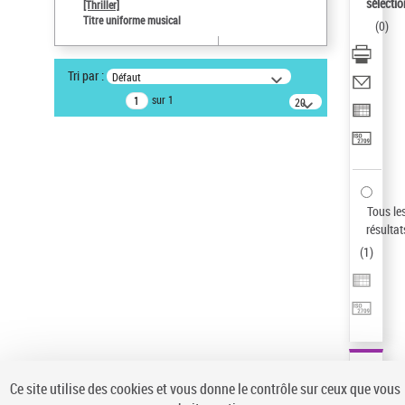
sélectio
[Thriller]
Pays
Titre uniforme musical
(
0
)
ne s'applique pas
Statut de la notice d’autorité
Tri par :
Défaut
Notice élémentaire
sur 1
20
résultats/page
Type de notice d'autorité
Titre uniforme musical
Œuvre
Sauvegarder votre recherche
Tous le
AFFINER
résultat
Type de notice d'autorité
(
1
)
Œuvre
(1)
Titre uniforme musical
(1)
Statut de la notice d’autorité
Pays
Auteur d’œuvre
Ce site utilise des cookies et vous donne le contrôle sur ceux que vous