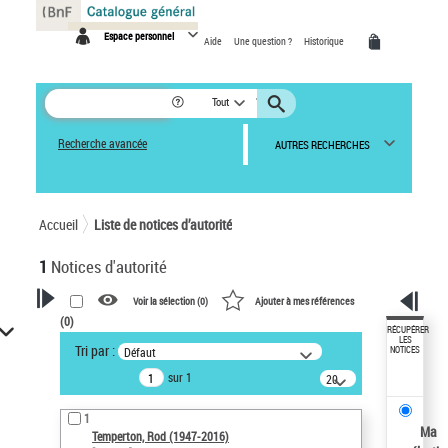
Panneau de gestion des cookies
Espace personnel
Aide
Une question ?
Historique
Tout
Recherche avancée
AUTRES RECHERCHES
Accueil
Liste de notices d’autorité
1
Notices d'autorité
Voir la sélection (
0
)
Ajouter à mes références
(
0
)
VOTRE RECHERCHE
RÉCUPÉRER
LES
Tri par :
Défaut
NOTICES
Recherche avancée dans les
sur 1
notices d’autorité
20
résultats/page
Œuvres liées à l'auteur :
1
Temperton, Rod (1947-2016)
Ma
Temperton, Rod (1947-2016)