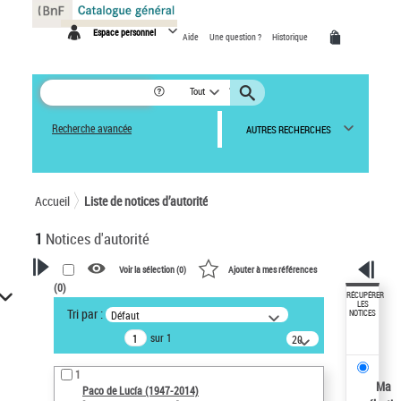
Panneau de gestion des cookies
Espace personnel
Aide
Une question ?
Historique
Tout
Recherche avancée
AUTRES RECHERCHES
Accueil
Liste de notices d’autorité
1
Notices d'autorité
Voir la sélection (
0
)
Ajouter à mes références
(
0
)
VOTRE RECHERCHE
RÉCUPÉRER
LES
Tri par :
Défaut
NOTICES
Recherche avancée dans les
sur 1
notices d’autorité
20
résultats/page
Œuvres liées à l'auteur :
1
Paco de Lucía (1947-2014)
Ma
Paco de Lucía (1947-2014)