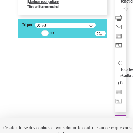
sélectio
[Musique pour guitare]
Pays
Titre uniforme musical
(
0
)
ne s'applique pas
Sauvegarder votre recherche
Tri par :
Défaut
AFFINER
sur 1
20
résultats/page
Type de notice d'autorité
Œuvre
(1)
Titre uniforme musical
(1)
Statut de la notice d’autorité
Tous le
résultat
Pays
(
1
)
Auteur d’œuvre
Ce site utilise des cookies et vous donne le contrôle sur ceux que vous