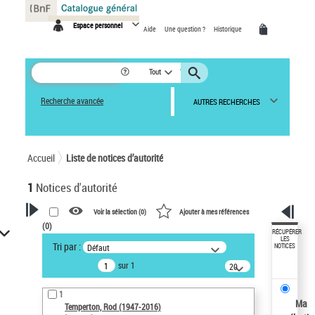
Panneau de gestion des cookies
Espace personnel
Aide
Une question ?
Historique
Tout
Recherche avancée
AUTRES RECHERCHES
Accueil
Liste de notices d’autorité
1
Notices d'autorité
Voir la sélection (
0
)
Ajouter à mes références
(
0
)
VOTRE RECHERCHE
RÉCUPÉRER
LES
Tri par :
Défaut
NOTICES
Recherche avancée dans les
sur 1
notices d’autorité
20
résultats/page
Œuvres liées à l'auteur :
1
Temperton, Rod (1947-2016)
Ma
Temperton, Rod (1947-2016)