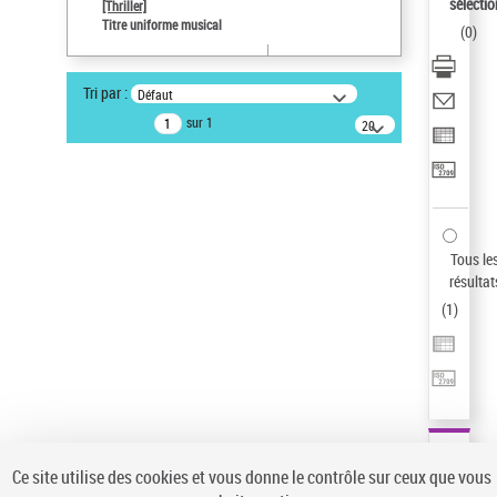
sélectio
[Thriller]
Auteur d’œuvre
Titre uniforme musical
(
0
)
Temperton, Rod (1947-2016)
Pays
Tri par :
Défaut
ne s'applique pas
sur 1
20
résultats/page
Statut de la notice d’autorité
Notice élémentaire
Sauvegarder votre recherche
AFFINER
Tous le
Type de notice d'autorité
résultat
(
1
)
Œuvre
(1)
Titre uniforme musical
(1)
Statut de la notice d’autorité
Pays
Auteur d’œuvre
Ce site utilise des cookies et vous donne le contrôle sur ceux que vous