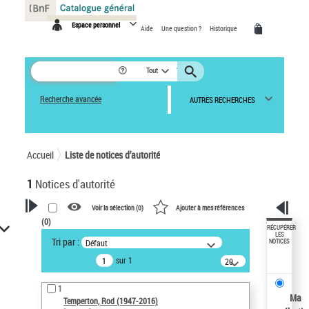
Panneau de gestion des cookies
Espace personnel
Aide
Une question ?
Historique
Tout
Recherche avancée
AUTRES RECHERCHES
Accueil
Liste de notices d’autorité
1
Notices d'autorité
Voir la sélection (
0
)
Ajouter à mes références
(
0
)
VOTRE RECHERCHE
RÉCUPÉRER
LES
Tri par :
Défaut
NOTICES
Recherche avancée dans les
sur 1
notices d’autorité
20
résultats/page
Œuvres liées à l'auteur :
1
Temperton, Rod (1947-2016)
Ma
Temperton, Rod (1947-2016)