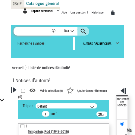
Panneau de gestion des cookies
Espace personnel
Aide
Une question ?
Historique
Tout
Recherche avancée
AUTRES RECHERCHES
Accueil
Liste de notices d’autorité
1
Notices d'autorité
Voir la sélection (
0
)
Ajouter à mes références
(
0
)
VOTRE RECHERCHE
RÉCUPÉRER
LES
Tri par :
Défaut
NOTICES
Recherche avancée dans les
sur 1
notices d’autorité
20
résultats/page
Œuvres liées à l'auteur :
1
Temperton, Rod (1947-2016)
Ma
Temperton, Rod (1947-2016)