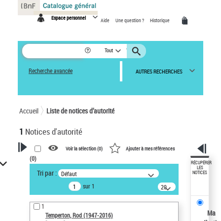
Panneau de gestion des cookies
Espace personnel
Aide
Une question ?
Historique
Tout
Recherche avancée
AUTRES RECHERCHES
Accueil
Liste de notices d’autorité
1
Notices d'autorité
Voir la sélection (
0
)
Ajouter à mes références
(
0
)
VOTRE RECHERCHE
RÉCUPÉRER
LES
Tri par :
Défaut
NOTICES
Recherche avancée dans les
sur 1
notices d’autorité
20
résultats/page
Œuvres liées à l'auteur :
1
Temperton, Rod (1947-2016)
Ma
Temperton, Rod (1947-2016)