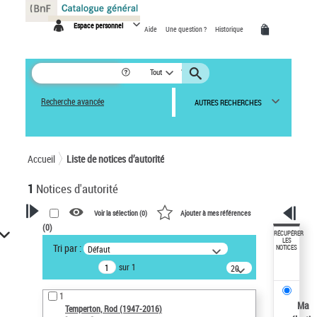
Panneau de gestion des cookies
Espace personnel
Aide
Une question ?
Historique
Tout
Recherche avancée
AUTRES RECHERCHES
Accueil
Liste de notices d’autorité
1
Notices d'autorité
Voir la sélection (
0
)
Ajouter à mes références
(
0
)
VOTRE RECHERCHE
RÉCUPÉRER
LES
Tri par :
Défaut
NOTICES
Recherche avancée dans les
sur 1
notices d’autorité
20
résultats/page
Œuvres liées à l'auteur :
1
Temperton, Rod (1947-2016)
Ma
Temperton, Rod (1947-2016)