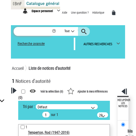
Panneau de gestion des cookies
Espace personnel
Aide
Une question ?
Historique
Tout
Recherche avancée
AUTRES RECHERCHES
Accueil
Liste de notices d’autorité
1
Notices d'autorité
Voir la sélection (
0
)
Ajouter à mes références
(
0
)
VOTRE RECHERCHE
RÉCUPÉRER
LES
Tri par :
Défaut
NOTICES
Recherche avancée dans les
sur 1
notices d’autorité
20
résultats/page
Œuvres liées à l'auteur :
1
Temperton, Rod (1947-2016)
Ma
Temperton, Rod (1947-2016)