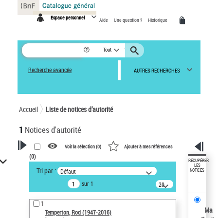
Panneau de gestion des cookies
Espace personnel
Aide
Une question ?
Historique
Tout
Recherche avancée
AUTRES RECHERCHES
Accueil
Liste de notices d’autorité
1
Notices d'autorité
Voir la sélection (
0
)
Ajouter à mes références
(
0
)
VOTRE RECHERCHE
RÉCUPÉRER
LES
Tri par :
Défaut
NOTICES
Recherche avancée dans les
sur 1
notices d’autorité
20
résultats/page
Œuvres liées à l'auteur :
1
Temperton, Rod (1947-2016)
Ma
Temperton, Rod (1947-2016)