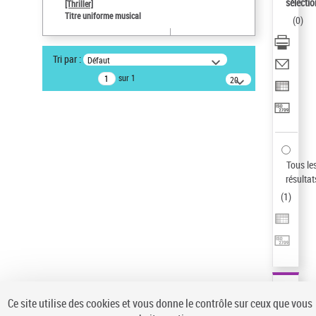
sélectio
[Thriller]
Pays
Titre uniforme musical
(
0
)
ne s'applique pas
Statut de la notice d’autorité
Tri par :
Défaut
Notice élémentaire
sur 1
20
résultats/page
Type de notice d'autorité
Œuvre
Sauvegarder votre recherche
AFFINER
Tous le
Type de notice d'autorité
résultat
(
1
)
Œuvre
(1)
Titre uniforme musical
(1)
Statut de la notice d’autorité
Pays
Auteur d’œuvre
Ce site utilise des cookies et vous donne le contrôle sur ceux que vous