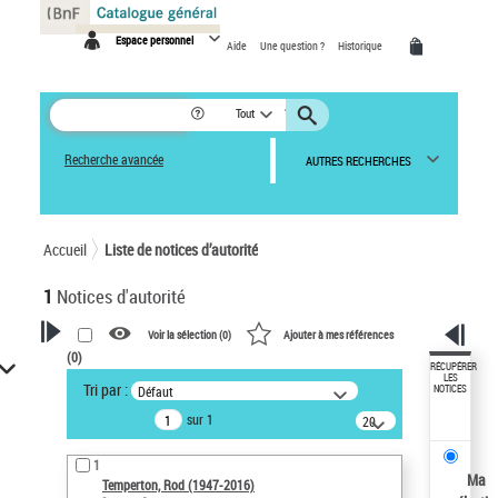
Panneau de gestion des cookies
Espace personnel
Aide
Une question ?
Historique
Tout
Recherche avancée
AUTRES RECHERCHES
Accueil
Liste de notices d’autorité
1
Notices d'autorité
Voir la sélection (
0
)
Ajouter à mes références
(
0
)
VOTRE RECHERCHE
RÉCUPÉRER
LES
Tri par :
Défaut
NOTICES
Recherche avancée dans les
sur 1
notices d’autorité
20
résultats/page
Œuvres liées à l'auteur :
1
Temperton, Rod (1947-2016)
Ma
Temperton, Rod (1947-2016)