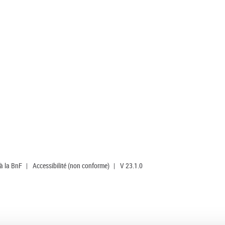
 à la BnF
|
Accessibilité (non conforme)
|
V 23.1.0