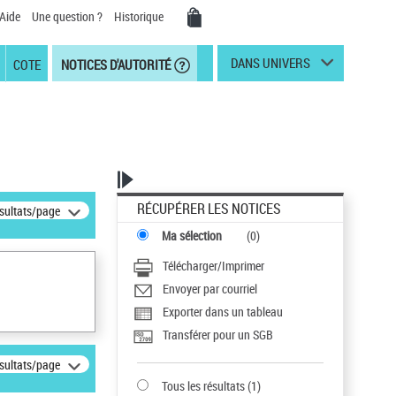
Aide
Une question ?
Historique
DANS UNIVERS
COTE
NOTICES D'AUTORITÉ
RÉCUPÉRER LES NOTICES
ésultats/page
Ma sélection
(
0
)
Télécharger/Imprimer
Envoyer par courriel
Exporter dans un tableau
Transférer pour un SGB
ésultats/page
Tous les résultats
(
1
)