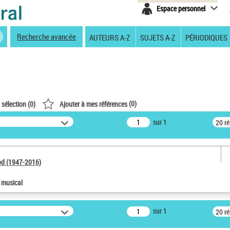
Espace personnel
Recherche avancée
AUTEURS A-Z
SUJETS A-Z
PÉRIODIQUES
(
0
)
 sélection (
0
)
Ajouter à mes références
sur 1
20 r
od (1947-2016)
e musical
sur 1
20 r