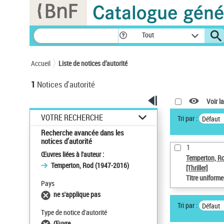
Panneau de gestion des cookies
Tout
Accueil
Liste de notices d’autorité
1
Notices d'autorité
Voir la
VOTRE RECHERCHE
Tri par :
Défaut
Recherche avancée dans les
notices d’autorité
1
Œuvres liées à l'auteur :
Temperton, R
Temperton, Rod (1947-2016)
[Thriller]
Titre uniform
Pays
ne s'applique pas
Tri par :
Défaut
Type de notice d'autorité
Œuvre