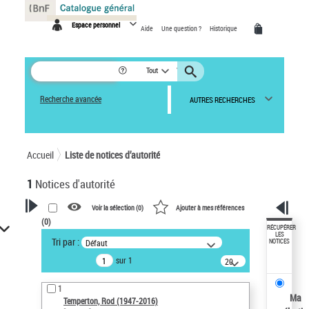
Panneau de gestion des cookies
Espace personnel
Aide
Une question ?
Historique
Tout
Recherche avancée
AUTRES RECHERCHES
Accueil
Liste de notices d’autorité
1
Notices d'autorité
Voir la sélection (
0
)
Ajouter à mes références
(
0
)
VOTRE RECHERCHE
RÉCUPÉRER
LES
Tri par :
Défaut
NOTICES
Recherche avancée dans les
sur 1
notices d’autorité
20
résultats/page
Œuvres liées à l'auteur :
1
Temperton, Rod (1947-2016)
Ma
Temperton, Rod (1947-2016)