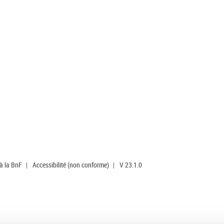
 à la BnF
|
Accessibilité (non conforme)
|
V 23.1.0