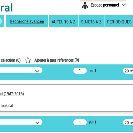
Espace personnel
Recherche avancée
AUTEURS A-Z
SUJETS A-Z
PÉRIODIQUES
(
0
)
 sélection (
0
)
Ajouter à mes références
sur 1
20 r
od (1947-2016)
e musical
sur 1
20 r