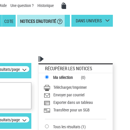
Aide
Une question ?
Historique
DANS UNIVERS
COTE
NOTICES D'AUTORITÉ
RÉCUPÉRER LES NOTICES
ésultats/page
Ma sélection
(
0
)
Télécharger/Imprimer
Envoyer par courriel
Exporter dans un tableau
Transférer pour un SGB
ésultats/page
Tous les résultats
(
1
)