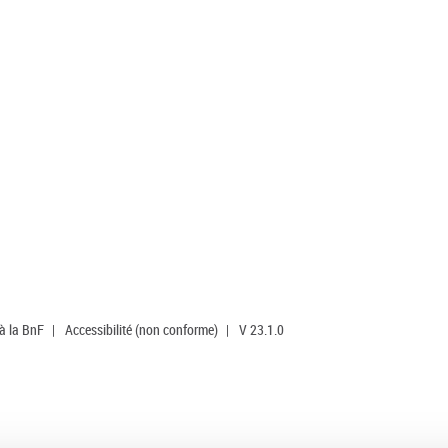
 à la BnF
|
Accessibilité (non conforme)
|
V 23.1.0