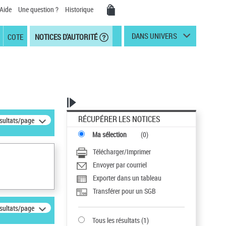
Aide
Une question ?
Historique
DANS UNIVERS
COTE
NOTICES D'AUTORITÉ
RÉCUPÉRER LES NOTICES
ésultats/page
Ma sélection
(
0
)
Télécharger/Imprimer
Envoyer par courriel
Exporter dans un tableau
Transférer pour un SGB
ésultats/page
Tous les résultats
(
1
)