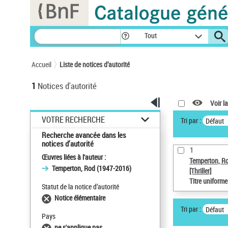
Panneau de gestion des cookies
Tout
Accueil
Liste de notices d’autorité
1
Notices d'autorité
Voir la
VOTRE RECHERCHE
Tri par :
Défaut
Recherche avancée dans les
notices d’autorité
1
Œuvres liées à l'auteur :
Temperton, R
Temperton, Rod (1947-2016)
[Thriller]
Titre uniform
Statut de la notice d’autorité
Notice élémentaire
Tri par :
Défaut
Pays
ne s'applique pas