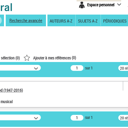
Espace personnel
Recherche avancée
AUTEURS A-Z
SUJETS A-Z
PÉRIODIQUES
(
0
)
 sélection (
0
)
Ajouter à mes références
sur 1
20 r
od (1947-2016)
e musical
sur 1
20 r