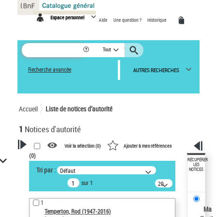
Panneau de gestion des cookies
Espace personnel
Aide
Une question ?
Historique
Tout
Recherche avancée
AUTRES RECHERCHES
Accueil
Liste de notices d’autorité
1
Notices d'autorité
Voir la sélection (
0
)
Ajouter à mes références
(
0
)
VOTRE RECHERCHE
RÉCUPÉRER
LES
Tri par :
Défaut
NOTICES
Recherche avancée dans les
sur 1
notices d’autorité
20
résultats/page
Œuvres liées à l'auteur :
1
Temperton, Rod (1947-2016)
Ma
Temperton, Rod (1947-2016)