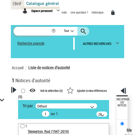
Panneau de gestion des cookies
Espace personnel
Aide
Une question ?
Historique
Tout
Recherche avancée
AUTRES RECHERCHES
Accueil
Liste de notices d’autorité
1
Notices d'autorité
Voir la sélection (
0
)
Ajouter à mes références
(
0
)
VOTRE RECHERCHE
RÉCUPÉRER
LES
Tri par :
Défaut
NOTICES
Recherche avancée dans les
sur 1
notices d’autorité
20
résultats/page
Œuvres liées à l'auteur :
1
Temperton, Rod (1947-2016)
Ma
Temperton, Rod (1947-2016)