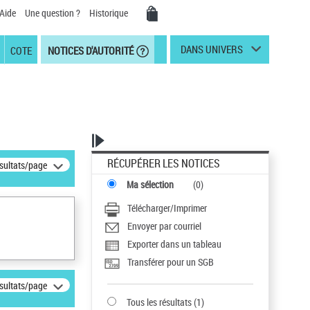
Aide
Une question ?
Historique
DANS UNIVERS
COTE
NOTICES D'AUTORITÉ
RÉCUPÉRER LES NOTICES
ésultats/page
Ma sélection
(
0
)
Télécharger/Imprimer
Envoyer par courriel
Exporter dans un tableau
Transférer pour un SGB
ésultats/page
Tous les résultats
(
1
)