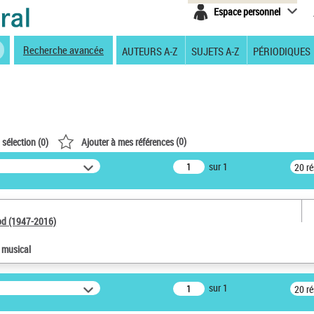
Espace personnel
Recherche avancée
AUTEURS A-Z
SUJETS A-Z
PÉRIODIQUES
(
0
)
 sélection (
0
)
Ajouter à mes références
sur 1
20 r
od (1947-2016)
e musical
sur 1
20 r