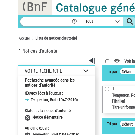
Panneau de gestion des cookies
Tout
Accueil
Liste de notices d’autorité
1
Notices d'autorité
Voir la
VOTRE RECHERCHE
Tri par :
Défaut
Recherche avancée dans les
notices d’autorité
1
Œuvres liées à l'auteur :
Temperton, R
Temperton, Rod (1947-2016)
[Thriller]
Titre uniform
Statut de la notice d’autorité
Notice élémentaire
Tri par :
Défaut
Auteur d’œuvre
Temperton, Rod (1947-2016)