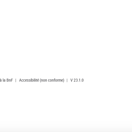
 à la BnF
|
Accessibilité (non conforme)
|
V 23.1.0