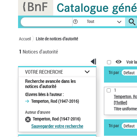
Panneau de gestion des cookies
Tout
Accueil
Liste de notices d’autorité
1
Notices d'autorité
Voir la
VOTRE RECHERCHE
Tri par :
Défaut
Recherche avancée dans les
notices d’autorité
1
Œuvres liées à l'auteur :
Temperton, R
Temperton, Rod (1947-2016)
[Thriller]
Titre uniform
Auteur d’œuvre
Temperton, Rod (1947-2016)
Tri par :
Défaut
Sauvegarder votre recherche