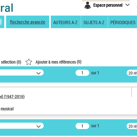
Espace personnel
Recherche avancée
AUTEURS A-Z
SUJETS A-Z
PÉRIODIQUES
(
0
)
 sélection (
0
)
Ajouter à mes références
sur 1
20 r
od (1947-2016)
e musical
sur 1
20 r