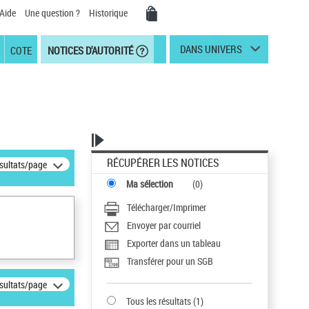
Aide
Une question ?
Historique
DANS UNIVERS
COTE
NOTICES D'AUTORITÉ
RÉCUPÉRER LES NOTICES
ésultats/page
Ma sélection
(
0
)
Télécharger/Imprimer
Envoyer par courriel
Exporter dans un tableau
Transférer pour un SGB
ésultats/page
Tous les résultats
(
1
)