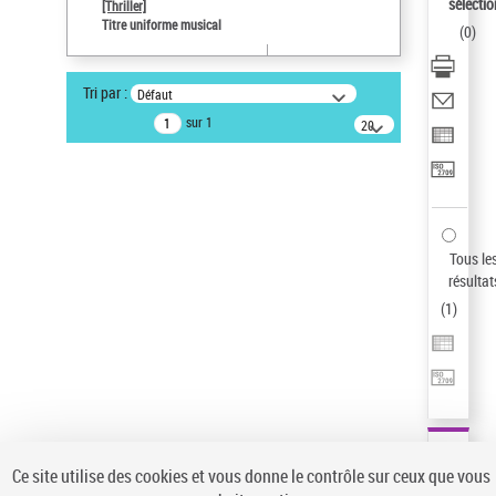
sélectio
[Thriller]
Auteur d’œuvre
Titre uniforme musical
(
0
)
Temperton, Rod (1947-2016)
Sauvegarder votre recherche
Tri par :
Défaut
AFFINER
sur 1
20
résultats/page
Type de notice d'autorité
Œuvre
(1)
Titre uniforme musical
(1)
Statut de la notice d’autorité
Tous le
résultat
Pays
(
1
)
Auteur d’œuvre
Ce site utilise des cookies et vous donne le contrôle sur ceux que vous