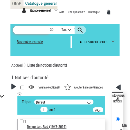
Panneau de gestion des cookies
Espace personnel
Aide
Une question ?
Historique
Tout
Recherche avancée
AUTRES RECHERCHES
Accueil
Liste de notices d’autorité
1
Notices d'autorité
Voir la sélection (
0
)
Ajouter à mes références
(
0
)
VOTRE RECHERCHE
RÉCUPÉRER
LES
Tri par :
Défaut
NOTICES
Recherche avancée dans les
sur 1
notices d’autorité
20
résultats/page
Œuvres liées à l'auteur :
1
Temperton, Rod (1947-2016)
Ma
Temperton, Rod (1947-2016)